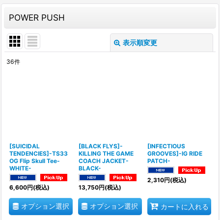
POWER PUSH
表示順変更
閉じる
36
件
表示数
:
並び順
:
絞り込む
[SUICIDAL
[BLACK FLYS]-
[INFECTIOUS
TENDENCIES]-TS33
KILLING THE GAME
GROOVES]-IG RIDE
OG Flip Skull Tee-
COACH JACKET-
PATCH-
WHITE-
BLACK-
2,310
円
(税込)
6,600
円
(税込)
13,750
円
(税込)
オプション選択
オプション選択
カートに入れる