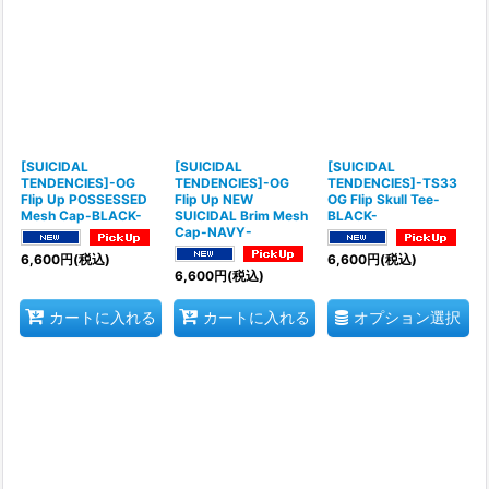
[SUICIDAL
[SUICIDAL
[SUICIDAL
TENDENCIES]-OG
TENDENCIES]-OG
TENDENCIES]-TS33
Flip Up POSSESSED
Flip Up NEW
OG Flip Skull Tee-
Mesh Cap-BLACK-
SUICIDAL Brim Mesh
BLACK-
Cap-NAVY-
6,600
円
(税込)
6,600
円
(税込)
6,600
円
(税込)
オプション選択
カートに入れる
カートに入れる