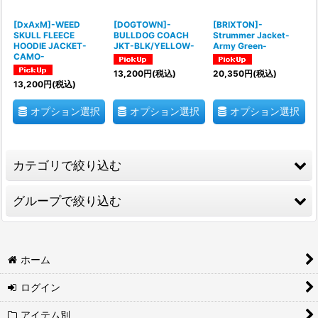
[DxAxM]-WEED
[DOGTOWN]-
[BRIXTON]-
SKULL FLEECE
BULLDOG COACH
Strummer Jacket-
HOODIE JACKET-
JKT-BLK/YELLOW-
Army Green-
CAMO-
13,200
円
(税込)
20,350
円
(税込)
13,200
円
(税込)
オプション選択
オプション選択
オプション選択
カテゴリで絞り込む
グループで絞り込む
DxAxM(Drug And Music)
Brixton
TANK TOP (タンクトップ)
ホーム
STANCE
S/S T-SHIRT (半袖Tシャツ)
ログイン
CRUCIAL ORIGINALS
L/S T-SHIRT(長袖Tシャツ)
アイテム別