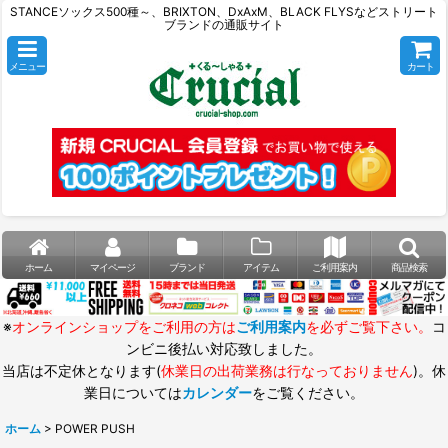
STANCEソックス500種～、BRIXTON、DxAxM、BLACK FLYSなどストリート
ブランドの通販サイト
メニュー
カート
ホーム
マイページ
ブランド
アイテム
ご利用案内
商品検索
※
オンラインショップをご利用の方は
ご利用案内
を必ずご覧下さい。
コ
ンビニ後払い対応致しました。
当店は不定休となります(
休業日の出荷業務は行なっておりません
)。休
業日については
カレンダー
をご覧ください。
ホーム
>
POWER PUSH