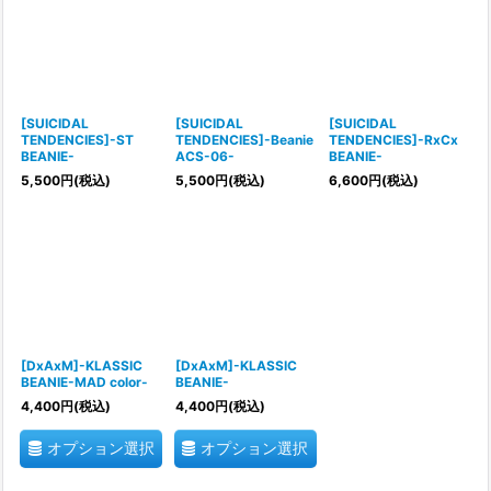
[SUICIDAL
[SUICIDAL
[SUICIDAL
TENDENCIES]-ST
TENDENCIES]-Beanie
TENDENCIES]-RxCx
BEANIE-
ACS-06-
BEANIE-
5,500
円
(税込)
5,500
円
(税込)
6,600
円
(税込)
[DxAxM]-KLASSIC
[DxAxM]-KLASSIC
BEANIE-MAD color-
BEANIE-
4,400
円
(税込)
4,400
円
(税込)
オプション選択
オプション選択