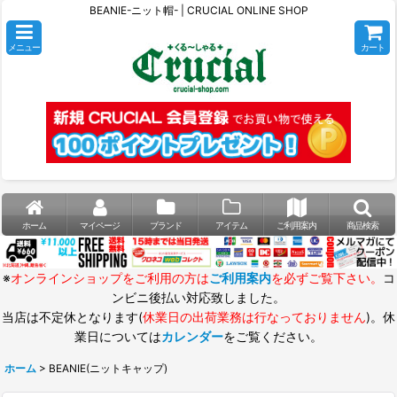
BEANIE-ニット帽- | CRUCIAL ONLINE SHOP
メニュー
カート
ホーム
マイページ
ブランド
アイテム
ご利用案内
商品検索
※
オンラインショップをご利用の方は
ご利用案内
を必ずご覧下さい。
コ
ンビニ後払い対応致しました。
当店は不定休となります(
休業日の出荷業務は行なっておりません
)。休
業日については
カレンダー
をご覧ください。
ホーム
>
BEANIE(ニットキャップ)