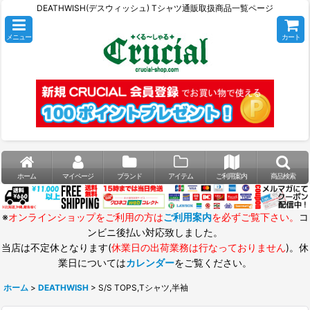
DEATHWISH(デスウィッシュ) Tシャツ通販取扱商品一覧ページ
メニュー
カート
ホーム
マイページ
ブランド
アイテム
ご利用案内
商品検索
※
オンラインショップをご利用の方は
ご利用案内
を必ずご覧下さい。
コ
ンビニ後払い対応致しました。
当店は不定休となります(
休業日の出荷業務は行なっておりません
)。休
業日については
カレンダー
をご覧ください。
ホーム
>
DEATHWISH
>
S/S TOPS,Tシャツ,半袖