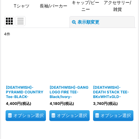
キャップ/ビー
アクセサリー/
Tシャツ
長袖/パーカー
ニー
雑貨
表示順変更
閉じる
4
件
表示数
:
並び順
:
絞り込む
[DEATHWISH]-
[DEATHWISH]-GANG
[DEATHWISH]-
PYRAMID COUNTRY
LOGO FIRE TEE-
DEATH STACK TEE-
Tee-BLACK-
Black/Ivory-
BKxWHTxGLD-
4,400
円
(税込)
4,180
円
(税込)
3,740
円
(税込)
オプション選択
オプション選択
オプション選択