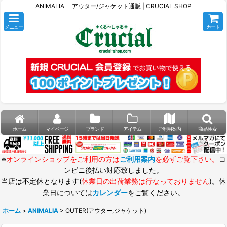
ANIMALIA アウター/ジャケット通販 | CRUCIAL SHOP
メニュー
カート
ホーム
マイページ
ブランド
アイテム
ご利用案内
商品検索
※
オンラインショップをご利用の方は
ご利用案内
を必ずご覧下さい。
コ
ンビニ後払い対応致しました。
当店は不定休となります(
休業日の出荷業務は行なっておりません
)。休
業日については
カレンダー
をご覧ください。
ホーム
>
ANIMALIA
>
OUTER(アウター,ジャケット)