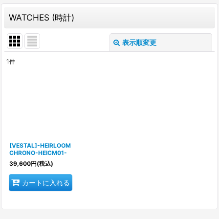
WATCHES (時計)
表示順変更
閉じる
1
件
表示数
:
並び順
:
絞り込む
[VESTAL]-HEIRLOOM
CHRONO-HEICM01-
39,600
円
(税込)
カートに入れる