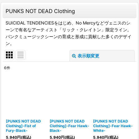
PUNKS NOT DEAD Clothing
SUICIDAL TENDENCIESをはじめ、No Mercyなどヴェニスのシ
ーンで有名なアーティスト「リック・クレイトン」限定ライン。
パンクミュージックシーンの育成と形成に貢献した多くのデザイ
ン。
表示順変更
閉じる
6
件
表示数
:
並び順
:
絞り込む
[PUNKS NOT DEAD
[PUNKS NOT DEAD
[PUNKS NOT DEAD
Clothing]-Fist of
Clothing]-Fear Hawk-
Clothing]-Fear Hawk-
Fury-Black-
Black-
White-
5,940
円
(税込)
5,940
円
(税込)
5,940
円
(税込)