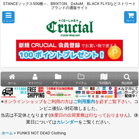
STANCEソックス500種～、BRIXTON、DxAxM、BLACK FLYSなどストリート
ブランドの通販サイト
メニュー
カート
ホーム
マイページ
ブランド
アイテム
ご利用案内
商品検索
※
オンラインショップをご利用の方は
ご利用案内
を必ずご覧下さい。
コ
ンビニ後払い対応致しました。
当店は不定休となります(
休業日の出荷業務は行なっておりません
)。休
業日については
カレンダー
をご覧ください。
ホーム
>
PUNKS NOT DEAD Clothing