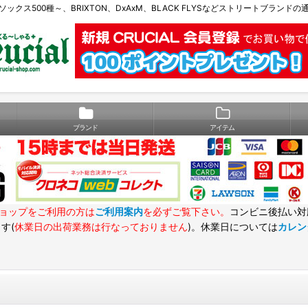
Eソックス500種～、BRIXTON、DxAxM、BLACK FLYSなどストリートブランド
ブランド
アイテム
ョップをご利用の方は
ご利用案内
を必ずご覧下さい。
コンビニ後払い対
す(
休業日の出荷業務は行なっておりません
)。休業日については
カレン