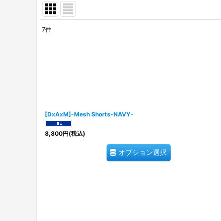
7
件
表示数
:
並び順
:
[DxAxM]-Mesh Shorts-NAVY-
8,800
円
(税込)
オプション選択