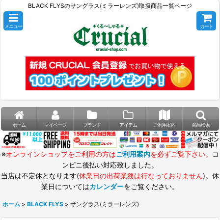
BLACK FLYSのサングラス(ミラーレンズ)取扱商品一覧ページ
メニュー
カート
ホーム
マイページ
ブランド
アイテム
ご利用案内
商品検索
※
オンラインショップをご利用の方は
ご利用案内
を必ずご覧下さい。
コ
ンビニ後払い対応致しました。
当店は不定休となります(
休業日の出荷業務は行なっておりません
)。休
業日については
カレンダー
をご覧ください。
ホーム
>
BLACK FLYS
>
サングラス(ミラーレンズ)