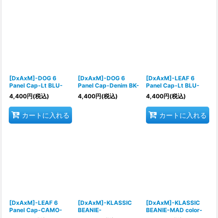
[DxAxM]-DOG 6
[DxAxM]-DOG 6
[DxAxM]-LEAF 6
Panel Cap-Lt BLU-
Panel Cap-Denim BK-
Panel Cap-Lt BLU-
4,400
円
(税込)
4,400
円
(税込)
4,400
円
(税込)
カートに入れる
カートに入れる
[DxAxM]-LEAF 6
[DxAxM]-KLASSIC
[DxAxM]-KLASSIC
Panel Cap-CAMO-
BEANIE-
BEANIE-MAD color-