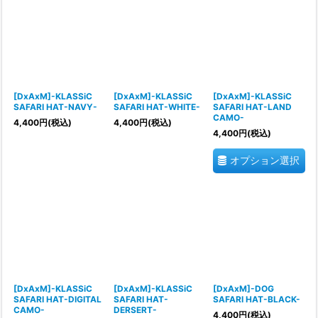
[DxAxM]-KLASSiC
[DxAxM]-KLASSiC
[DxAxM]-KLASSiC
SAFARI HAT-NAVY-
SAFARI HAT-WHITE-
SAFARI HAT-LAND
CAMO-
4,400
円
(税込)
4,400
円
(税込)
4,400
円
(税込)
オプション選択
[DxAxM]-KLASSiC
[DxAxM]-KLASSiC
[DxAxM]-DOG
SAFARI HAT-DIGITAL
SAFARI HAT-
SAFARI HAT-BLACK-
CAMO-
DERSERT-
4,400
円
(税込)