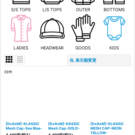
S/S TOPS
L/S TOPS
OUTER
BOTTOMS
LADIES
HEADWEAR
GOODS
KIDS
表示順変更
閉じる
39
件
表示数
:
並び順
:
絞り込む
[DxAxM]-KLASSiC
[DxAxM]-KASSiC
[DxAxM]-KLASSiC
Mesh Cap-Sea Blue-
Mesh Cap-GOLD-
MESH CAP-NEON
YELLOW-
4,400
円
(税込)
4,400
円
(税込)