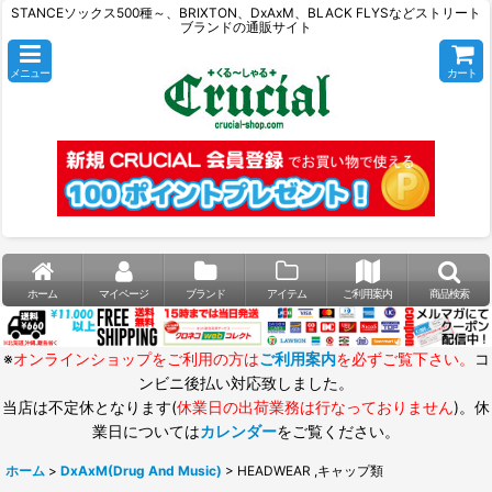
STANCEソックス500種～、BRIXTON、DxAxM、BLACK FLYSなどストリート
ブランドの通販サイト
メニュー
カート
ホーム
マイページ
ブランド
アイテム
ご利用案内
商品検索
※
オンラインショップをご利用の方は
ご利用案内
を必ずご覧下さい。
コ
ンビニ後払い対応致しました。
当店は不定休となります(
休業日の出荷業務は行なっておりません
)。休
業日については
カレンダー
をご覧ください。
ホーム
>
DxAxM(Drug And Music)
>
HEADWEAR ,キャップ類