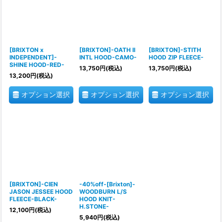
[BRIXTON x
[BRIXTON]-OATH II
[BRIXTON]-STITH
INDEPENDENT]-
INTL HOOD-CAMO-
HOOD ZIP FLEECE-
SHINE HOOD-RED-
13,750
円
(税込)
13,750
円
(税込)
13,200
円
(税込)
オプション選択
オプション選択
オプション選択
[BRIXTON]-CIEN
-40%off-[Brixton]-
JASON JESSEE HOOD
WOODBURN L/S
FLEECE-BLACK-
HOOD KNIT-
H.STONE-
12,100
円
(税込)
5,940
円
(税込)