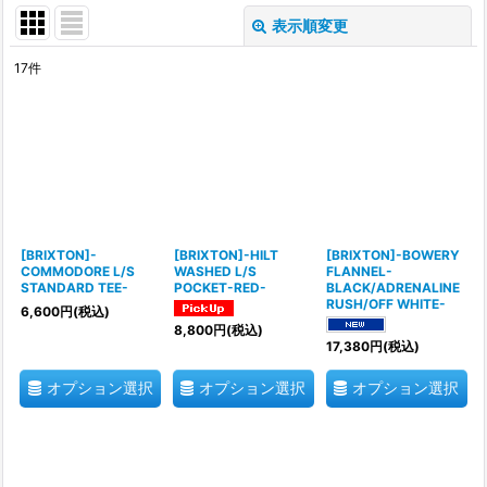
表示順変更
閉じる
17
件
表示数
:
並び順
:
絞り込む
[BRIXTON]-
[BRIXTON]-HILT
[BRIXTON]-BOWERY
COMMODORE L/S
WASHED L/S
FLANNEL-
STANDARD TEE-
POCKET-RED-
BLACK/ADRENALINE
RUSH/OFF WHITE-
6,600
円
(税込)
8,800
円
(税込)
17,380
円
(税込)
オプション選択
オプション選択
オプション選択