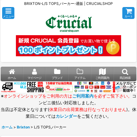
BRIXTON-L/S TOPS,パーカー-通販 | CRUCIALSHOP
メニュー
カート
ホーム
マイページ
ブランド
アイテム
ご利用案内
商品検索
※
オンラインショップをご利用の方は
ご利用案内
を必ずご覧下さい。
コ
ンビニ後払い対応致しました。
当店は不定休となります(
休業日の出荷業務は行なっておりません
)。休
業日については
カレンダー
をご覧ください。
ホーム
>
Brixton
>
L/S TOPS,パーカー