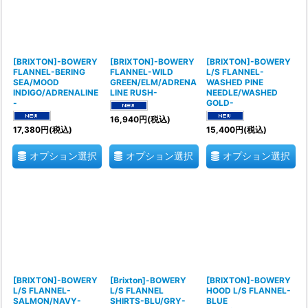
[BRIXTON]-BOWERY
[BRIXTON]-BOWERY
[BRIXTON]-BOWERY
FLANNEL-BERING
FLANNEL-WILD
L/S FLANNEL-
SEA/MOOD
GREEN/ELM/ADRENA
WASHED PINE
INDIGO/ADRENALINE
LINE RUSH-
NEEDLE/WASHED
-
GOLD-
16,940
円
(税込)
17,380
円
(税込)
15,400
円
(税込)
オプション選択
オプション選択
オプション選択
[BRIXTON]-BOWERY
[Brixton]-BOWERY
[BRIXTON]-BOWERY
L/S FLANNEL-
L/S FLANNEL
HOOD L/S FLANNEL-
SALMON/NAVY-
SHIRTS-BLU/GRY-
BLUE