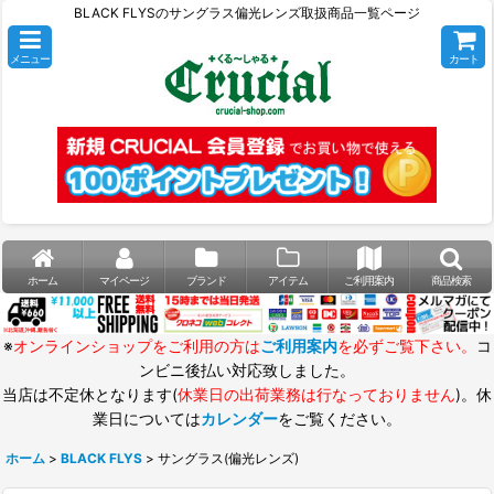
BLACK FLYSのサングラス偏光レンズ取扱商品一覧ページ
メニュー
カート
ホーム
マイページ
ブランド
アイテム
ご利用案内
商品検索
※
オンラインショップをご利用の方は
ご利用案内
を必ずご覧下さい。
コ
ンビニ後払い対応致しました。
当店は不定休となります(
休業日の出荷業務は行なっておりません
)。休
業日については
カレンダー
をご覧ください。
ホーム
>
BLACK FLYS
>
サングラス(偏光レンズ)