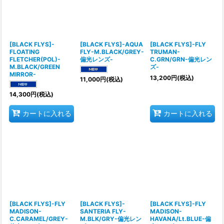
[BLACK FLYS]-
[BLACK FLYS]-AQUA
[BLACK FLYS]-FLY
FLOATING
FLY-M.BLACK/GREY-
TRUMAN-
FLETCHER(POL)-
偏光レンズ-
C.GRN/GRN-偏光レン
M.BLACK/GREEN
ズ-
MIRROR-
13,200
円
(税込)
11,000
円
(税込)
14,300
円
(税込)
カートに入れる
カートに入れる
[BLACK FLYS]-FLY
[BLACK FLYS]-
[BLACK FLYS]-FLY
MADISON-
SANTERIA FLY-
MADISON-
C.CARAMEL/GREY-
M.BLK/GRY-偏光レン
HAVANA/Lt.BLUE-偏