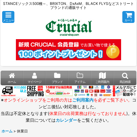
STANCEソックス500種～、BRIXTON、DxAxM、BLACK FLYSなどストリート
ブランドの通販サイト
メニュー
カート
ホーム
マイページ
ブランド
アイテム
ご利用案内
商品検索
※
オンラインショップをご利用の方は
ご利用案内
を必ずご覧下さい。
コ
ンビニ後払い対応致しました。
当店は不定休となります(
休業日の出荷業務は行なっておりません
)。休
業日については
カレンダー
をご覧ください。
ホーム
>
休業日