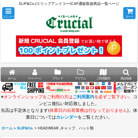
SLIP&Co.(スリップアンドコー)CAP通販取扱商品一覧ページ
メニュー
カート
ホーム
マイページ
ブランド
アイテム
ご利用案内
商品検索
※
オンラインショップをご利用の方は
ご利用案内
を必ずご覧下さい。
コ
ンビニ後払い対応致しました。
当店は不定休となります(
休業日の出荷業務は行なっておりません
)。休
業日については
カレンダー
をご覧ください。
ホーム
>
SLIP&Co.
>
HEADWEAR ,キャップ、ハット類