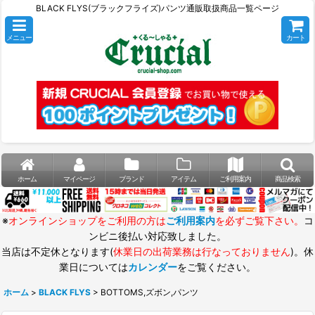
BLACK FLYS(ブラックフライズ)パンツ通販取扱商品一覧ページ
メニュー
カート
ホーム
マイページ
ブランド
アイテム
ご利用案内
商品検索
※
オンラインショップをご利用の方は
ご利用案内
を必ずご覧下さい。
コ
ンビニ後払い対応致しました。
当店は不定休となります(
休業日の出荷業務は行なっておりません
)。休
業日については
カレンダー
をご覧ください。
ホーム
>
BLACK FLYS
>
BOTTOMS,ズボン,パンツ