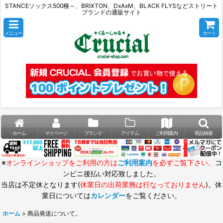
STANCEソックス500種～、BRIXTON、DxAxM、BLACK FLYSなどストリート
ブランドの通販サイト
メニュー
カート
ホーム
マイページ
ブランド
アイテム
ご利用案内
商品検索
※
オンラインショップをご利用の方は
ご利用案内
を必ずご覧下さい。
コ
ンビニ後払い対応致しました。
当店は不定休となります(
休業日の出荷業務は行なっておりません
)。休
業日については
カレンダー
をご覧ください。
ホーム
>
商品発送について。