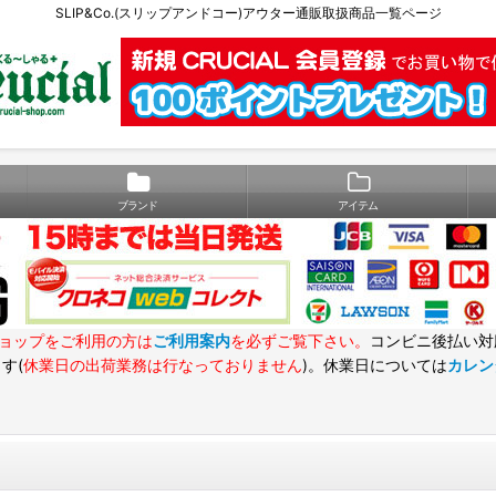
SLIP&Co.(スリップアンドコー)アウター通販取扱商品一覧ページ
ブランド
アイテム
ョップをご利用の方は
ご利用案内
を必ずご覧下さい。
コンビニ後払い対
す(
休業日の出荷業務は行なっておりません
)。休業日については
カレン