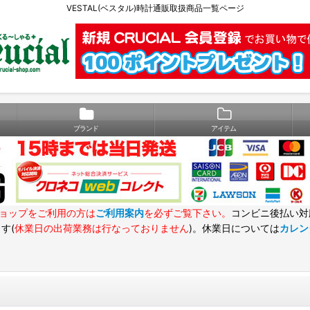
VESTAL(ベスタル)時計通販取扱商品一覧ページ
ブランド
アイテム
ョップをご利用の方は
ご利用案内
を必ずご覧下さい。
コンビニ後払い対
す(
休業日の出荷業務は行なっておりません
)。休業日については
カレン