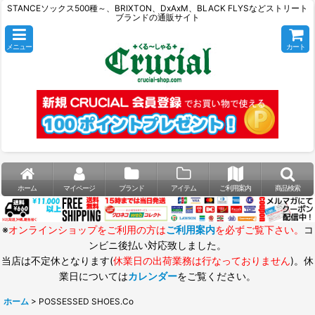
STANCEソックス500種～、BRIXTON、DxAxM、BLACK FLYSなどストリート
ブランドの通販サイト
メニュー
カート
ホーム
マイページ
ブランド
アイテム
ご利用案内
商品検索
※
オンラインショップをご利用の方は
ご利用案内
を必ずご覧下さい。
コ
ンビニ後払い対応致しました。
当店は不定休となります(
休業日の出荷業務は行なっておりません
)。休
業日については
カレンダー
をご覧ください。
ホーム
>
POSSESSED SHOES.Co