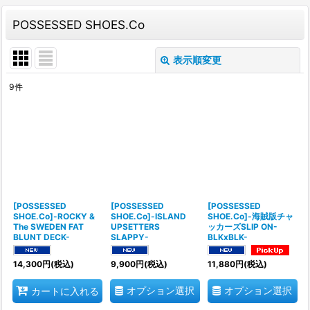
POSSESSED SHOES.Co
表示順変更
閉じる
9
件
表示数
:
並び順
:
絞り込む
[POSSESSED
[POSSESSED
[POSSESSED
SHOE.Co]-ROCKY &
SHOE.Co]-ISLAND
SHOE.Co]-海賊版チャ
The SWEDEN FAT
UPSETTERS
ッカーズSLIP ON-
BLUNT DECK-
SLAPPY-
BLKxBLK-
14,300
円
(税込)
9,900
円
(税込)
11,880
円
(税込)
オプション選択
オプション選択
カートに入れる