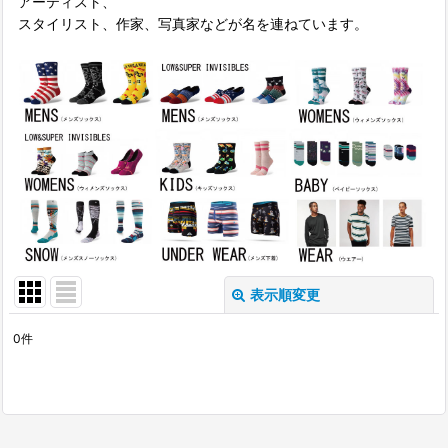
アーティスト、
スタイリスト、作家、写真家などが名を連ねています。
表示順変更
閉じる
0
件
表示数
:
並び順
: