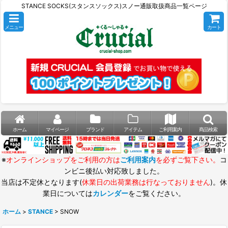
STANCE SOCKS(スタンスソックス)スノー通販取扱商品一覧ページ
メニュー
カート
ホーム
マイページ
ブランド
アイテム
ご利用案内
商品検索
※
オンラインショップをご利用の方は
ご利用案内
を必ずご覧下さい。
コ
ンビニ後払い対応致しました。
当店は不定休となります(
休業日の出荷業務は行なっておりません
)。休
業日については
カレンダー
をご覧ください。
ホーム
>
STANCE
>
SNOW