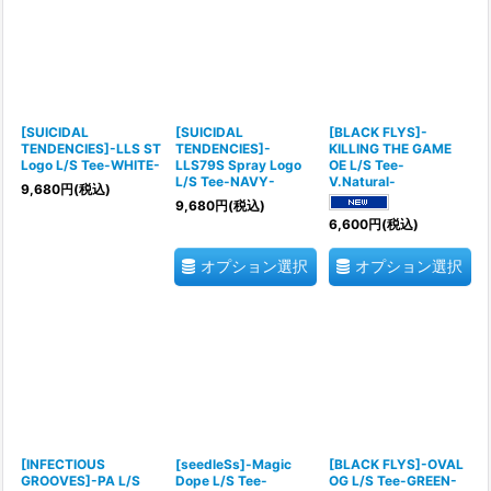
[SUICIDAL
[SUICIDAL
[BLACK FLYS]-
TENDENCIES]-LLS ST
TENDENCIES]-
KILLING THE GAME
Logo L/S Tee-WHITE-
LLS79S Spray Logo
OE L/S Tee-
L/S Tee-NAVY-
V.Natural-
9,680
円
(税込)
9,680
円
(税込)
6,600
円
(税込)
オプション選択
オプション選択
[INFECTIOUS
[seedleSs]-Magic
[BLACK FLYS]-OVAL
GROOVES]-PA L/S
Dope L/S Tee-
OG L/S Tee-GREEN-