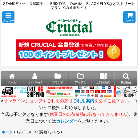
STANCEソックス500種～、BRIXTON、DxAxM、BLACK FLYSなどストリート
ブランドの通販サイト
メニュー
カート
ホーム
マイページ
ブランド
アイテム
ご利用案内
商品検索
※
オンラインショップをご利用の方は
ご利用案内
を必ずご覧下さい。
コ
ンビニ後払い対応致しました。
当店は不定休となります(
休業日の出荷業務は行なっておりません
)。休
業日については
カレンダー
をご覧ください。
ホーム
>
L/S T-SHIRT(長袖Tシャツ)