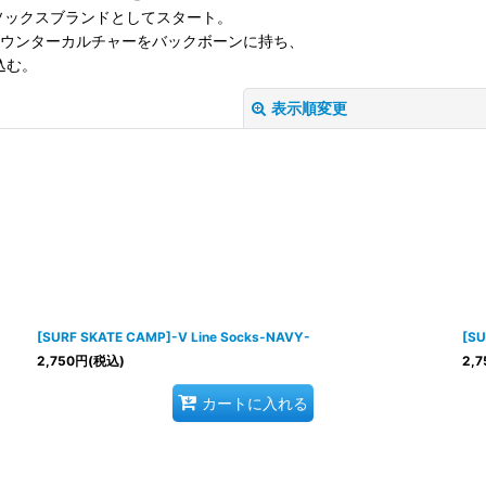
5 年にソックスブランドとしてスタート。
周辺のカウンターカルチャーをバックボーンに持ち、
込む。
表示順変更
絞り込む
[SURF SKATE CAMP]-V Line Socks-NAVY-
[SU
2,750
円
(税込)
2,7
カートに入れる