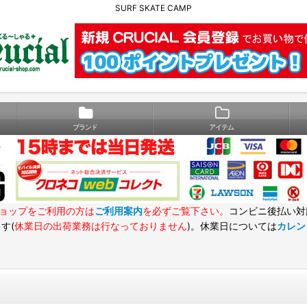
SURF SKATE CAMP
ブランド
アイテム
ョップをご利用の方は
ご利用案内
を必ずご覧下さい。
コンビニ後払い対
す(
休業日の出荷業務は行なっておりません
)。休業日については
カレン