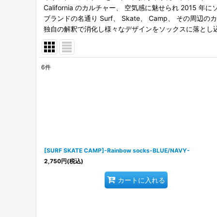
California のカルチャー、 空気感に魅せられ 201
ブランドの名通り Surf、 Skate、 Camp、 その
独自の解釈で消化し様々なデザインをソックスに落とし
6
件
表示数
:
並び順
:
[SURF SKATE CAMP]-Rainbow socks-BLUE/NAVY-
2,750
円
(税込)
カートに入れる