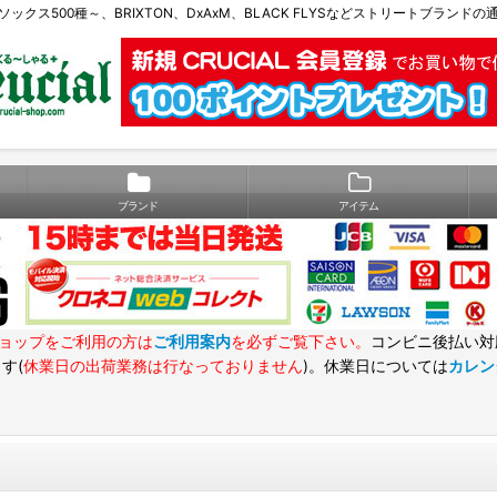
Eソックス500種～、BRIXTON、DxAxM、BLACK FLYSなどストリートブランド
ブランド
アイテム
ョップをご利用の方は
ご利用案内
を必ずご覧下さい。
コンビニ後払い対
す(
休業日の出荷業務は行なっておりません
)。休業日については
カレン