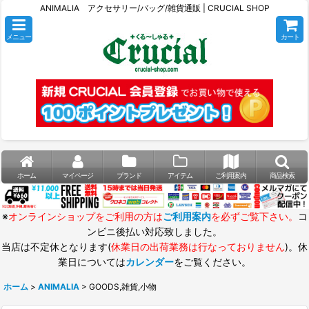
ANIMALIA アクセサリー/バッグ/雑貨通販 | CRUCIAL SHOP
メニュー
カート
ホーム
マイページ
ブランド
アイテム
ご利用案内
商品検索
※
オンラインショップをご利用の方は
ご利用案内
を必ずご覧下さい。
コ
ンビニ後払い対応致しました。
当店は不定休となります(
休業日の出荷業務は行なっておりません
)。休
業日については
カレンダー
をご覧ください。
ホーム
>
ANIMALIA
>
GOODS,雑貨,小物