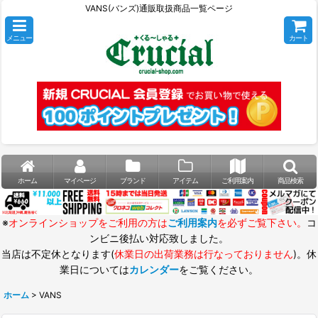
VANS(バンズ)通販取扱商品一覧ページ
メニュー
カート
ホーム
マイページ
ブランド
アイテム
ご利用案内
商品検索
※
オンラインショップをご利用の方は
ご利用案内
を必ずご覧下さい。
コ
ンビニ後払い対応致しました。
当店は不定休となります(
休業日の出荷業務は行なっておりません
)。休
業日については
カレンダー
をご覧ください。
ホーム
>
VANS