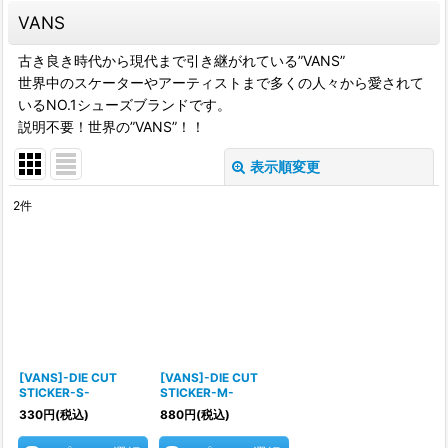
VANS
古き良き時代から現代まで引き継がれている”VANS”
世界中のスケーターやアーティストまで多くの人々から愛されて
いるNO.1シューズブランドです。
説明不要！世界の”VANS”！！
表示順変更
閉じる
2
件
サブカテゴリ
:
表示数
:
並び順
:
[VANS]-DIE CUT
[VANS]-DIE CUT
STICKER-S-
STICKER-M-
絞り込む
330
円
(税込)
880
円
(税込)