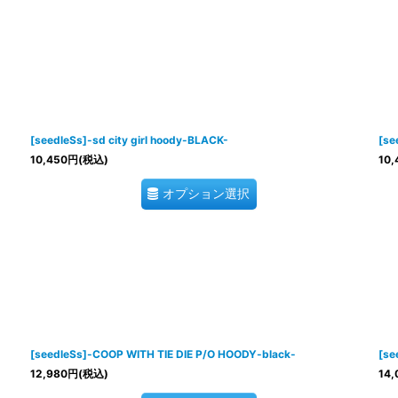
[seedleSs]-sd city girl hoody-BLACK-
[se
10,450
円
(税込)
10,
オプション選択
[seedleSs]-COOP WITH TIE DIE P/O HOODY-black-
[se
12,980
円
(税込)
14,