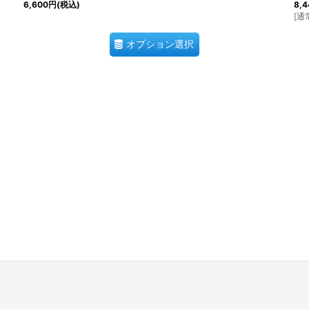
6,600
円
(税込)
8,4
[
通
オプション選択