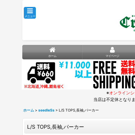
メニュー
ホーム
マイページ
※
オンラインシ
当店は不定休となりま
ホーム
>
seedleSs
>
L/S TOPS,長袖,パーカー
L/S TOPS,長袖,パーカー