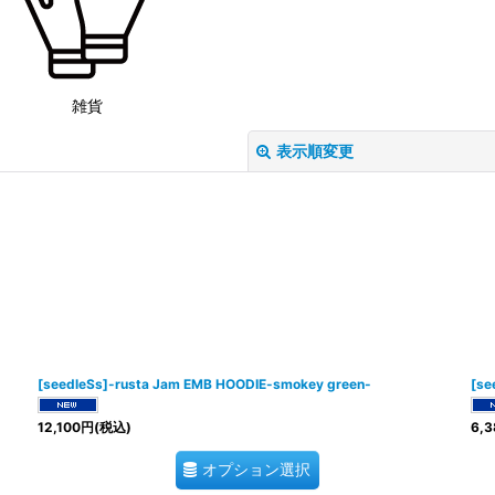
雑貨
表示順変更
絞り込む
[seedleSs]-rusta Jam EMB HOODIE-smokey green-
[se
12,100
円
(税込)
6,3
オプション選択