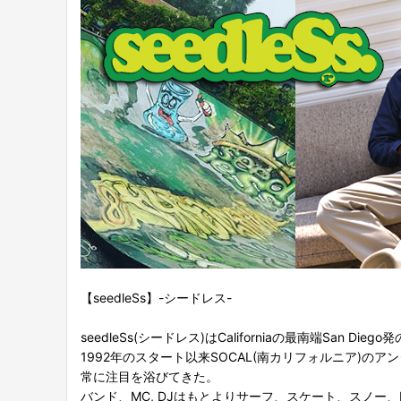
【seedleSs】-シードレス-
seedleSs(シードレス)はCaliforniaの最南端San Di
1992年のスタート以来SOCAL(南カリフォルニア)の
常に注目を浴びてきた。
バンド、MC, DJはもとよりサーフ、スケート、スノー、