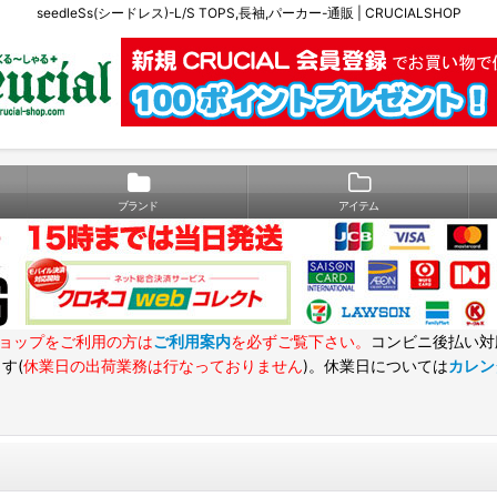
seedleSs(シードレス)-L/S TOPS,長袖,パーカー-通販 | CRUCIALSHOP
ブランド
アイテム
ョップをご利用の方は
ご利用案内
を必ずご覧下さい。
コンビニ後払い対
す(
休業日の出荷業務は行なっておりません
)。休業日については
カレン