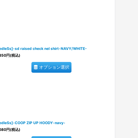
edleSs]-sd raised check nel shirt-NAVY/WHITE-
450
円
(税込)
オプション選択
edleSs]-COOP ZIP UP HOODY-navy-
080
円
(税込)