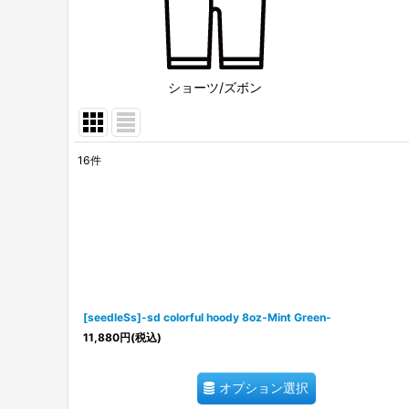
ショーツ/ズボン
16
件
表示数
:
並び順
:
[seedleSs]-sd colorful hoody 8oz-Mint Green-
11,880
円
(税込)
オプション選択