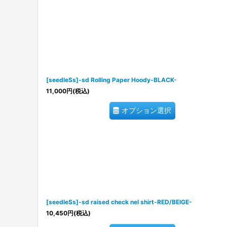
[seedleSs]-sd Rolling Paper Hoody-BLACK-
11,000
円
(税込)
オプション選択
[seedleSs]-sd raised check nel shirt-RED/BEIGE-
10,450
円
(税込)