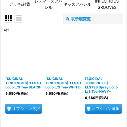
レディースアパ
INFECTIOUS
デッキ/雑貨
キッズアパレル
レル
GROOVES
表示順変更
閉じる
4
件
表示数
:
並び順
:
絞り込む
[SUICIDAL
[SUICIDAL
[SUICIDAL
TENDENCIES]-LLS ST
TENDENCIES]-LLS ST
TENDENCIES]-
Logo L/S Tee-BLACK-
Logo L/S Tee-WHITE-
LLS79S Spray Logo
L/S Tee-NAVY-
9,680
円
(税込)
9,680
円
(税込)
9,680
円
(税込)
オプション選択
オプション選択