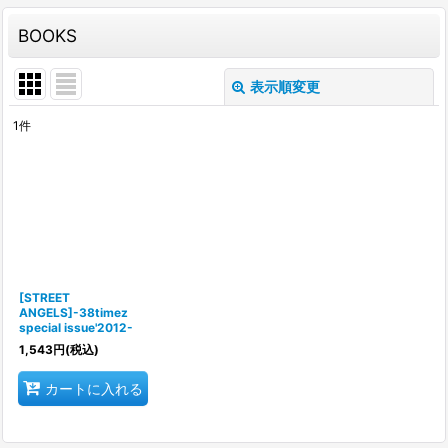
BOOKS
表示順変更
閉じる
1
件
表示数
:
並び順
:
絞り込む
[STREET
ANGELS]-38timez
special issue'2012-
1,543
円
(税込)
カートに入れる