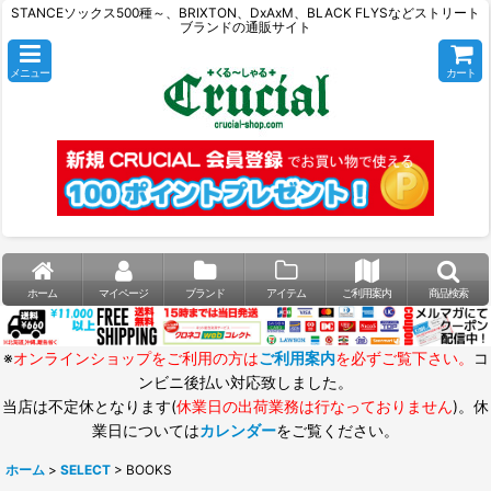
STANCEソックス500種～、BRIXTON、DxAxM、BLACK FLYSなどストリート
ブランドの通販サイト
メニュー
カート
ホーム
マイページ
ブランド
アイテム
ご利用案内
商品検索
※
オンラインショップをご利用の方は
ご利用案内
を必ずご覧下さい。
コ
ンビニ後払い対応致しました。
当店は不定休となります(
休業日の出荷業務は行なっておりません
)。休
業日については
カレンダー
をご覧ください。
ホーム
>
SELECT
>
BOOKS