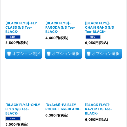
[BLACK FLYS]-FLY
[BLACK FLYS]-
[BLACK FLYS]-
CLASS S/S Tee-
PAGODA S/S Tee-
CHAIN GANG S/S
BLACK-
BLACK-
Tee-BLACK-
4,400
円
(税込)
5,500
円
(税込)
6,050
円
(税込)
オプション選択
オプション選択
オプション選択
[BLACK FLYS]-ONLY
[DxAxM]-PAISLEY
[BLACK FLYS]-
FLYS S/S Tee-
POCKET Tee-BLACK-
RAZOR L/S Tee-
BLACK-
BLACK-
6,380
円
(税込)
6,050
円
(税込)
5,500
円
(税込)