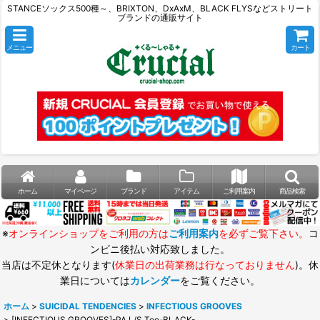
STANCEソックス500種～、BRIXTON、DxAxM、BLACK FLYSなどストリート
ブランドの通販サイト
メニュー
カート
ホーム
マイページ
ブランド
アイテム
ご利用案内
商品検索
※
オンラインショップをご利用の方は
ご利用案内
を必ずご覧下さい。
コ
ンビニ後払い対応致しました。
当店は不定休となります(
休業日の出荷業務は行なっておりません
)。休
業日については
カレンダー
をご覧ください。
ホーム
>
SUICIDAL TENDENCIES
>
INFECTIOUS GROOVES
>
[INFECTIOUS GROOVES]-PA L/S Tee-BLACK-