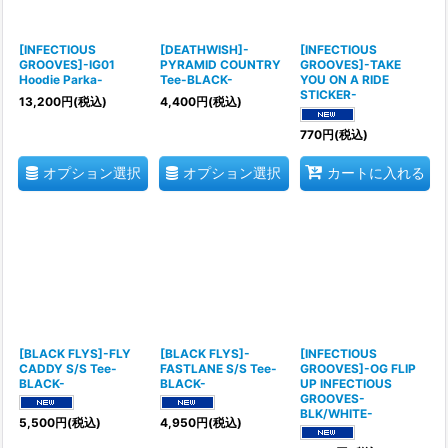
[INFECTIOUS
[DEATHWISH]-
[INFECTIOUS
GROOVES]-IG01
PYRAMID COUNTRY
GROOVES]-TAKE
Hoodie Parka-
Tee-BLACK-
YOU ON A RIDE
STICKER-
13,200
円
(税込)
4,400
円
(税込)
770
円
(税込)
オプション選択
オプション選択
カートに入れる
[BLACK FLYS]-FLY
[BLACK FLYS]-
[INFECTIOUS
CADDY S/S Tee-
FASTLANE S/S Tee-
GROOVES]-OG FLIP
BLACK-
BLACK-
UP INFECTIOUS
GROOVES-
BLK/WHITE-
5,500
円
(税込)
4,950
円
(税込)