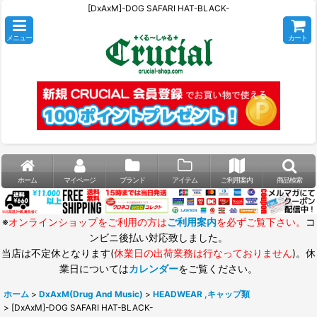
[DxAxM]-DOG SAFARI HAT-BLACK-
メニュー
カート
ホーム
マイページ
ブランド
アイテム
ご利用案内
商品検索
※
オンラインショップをご利用の方は
ご利用案内
を必ずご覧下さい。
コ
ンビニ後払い対応致しました。
当店は不定休となります(
休業日の出荷業務は行なっておりません
)。休
業日については
カレンダー
をご覧ください。
ホーム
>
DxAxM(Drug And Music)
>
HEADWEAR ,キャップ類
>
[DxAxM]-DOG SAFARI HAT-BLACK-