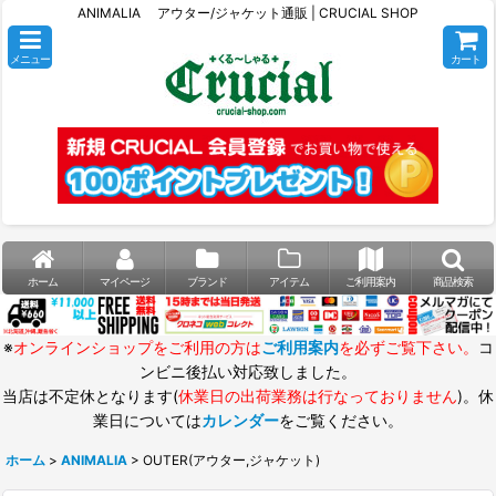
ANIMALIA アウター/ジャケット通販 | CRUCIAL SHOP
メニュー
カート
ホーム
マイページ
ブランド
アイテム
ご利用案内
商品検索
※
オンラインショップをご利用の方は
ご利用案内
を必ずご覧下さい。
コ
ンビニ後払い対応致しました。
当店は不定休となります(
休業日の出荷業務は行なっておりません
)。休
業日については
カレンダー
をご覧ください。
ホーム
>
ANIMALIA
>
OUTER(アウター,ジャケット)