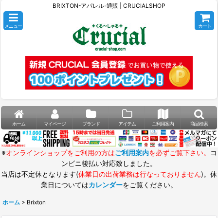
BRIXTON-アパレル-通販 | CRUCIALSHOP
メニュー
カート
ホーム
マイページ
ブランド
アイテム
ご利用案内
商品検索
※
オンラインショップをご利用の方は
ご利用案内
を必ずご覧下さい。
コ
ンビニ後払い対応致しました。
当店は不定休となります(
休業日の出荷業務は行なっておりません
)。休
業日については
カレンダー
をご覧ください。
ホーム
>
Brixton