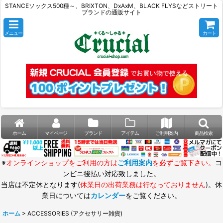
STANCEソックス500種～、BRIXTON、DxAxM、BLACK FLYSなどストリート
ブランドの通販サイト
メニュー
カート
ホーム
マイページ
ブランド
アイテム
ご利用案内
商品検索
※
オンラインショップをご利用の方は
ご利用案内
を必ずご覧下さい。
コ
ンビニ後払い対応致しました。
当店は不定休となります(
休業日の出荷業務は行なっておりません
)。休
業日については
カレンダー
をご覧ください。
ホーム
>
ACCESSORIES (アクセサリー雑貨)