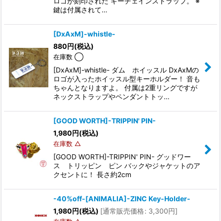
ロゴが刻印された キーチェインストラップ。 ※
鍵は付属されて…
[DxAxM]-whistle-
880
円
(税込)
在庫数 ◯
[DxAxM]-whistle- ダム ホイッスル DxAxMの
ロゴが入ったホイッスル型キーホルダー！ 音も
ちゃんとなりますよ。 付属は2重リングですが
ネックストラップやペンダントトッ…
[GOOD WORTH]-TRIPPIN' PIN-
1,980
円
(税込)
在庫数 △
[GOOD WORTH]-TRIPPIN' PIN- グッドワー
ス トリッピン ピン バックやジャケットのア
クセントに！ 長さ約2cm
-40%off-[ANIMALIA]-ZINC Key-Holder-
1,980
円
(税込)
[
通常販売価格
:
3,300
円
]