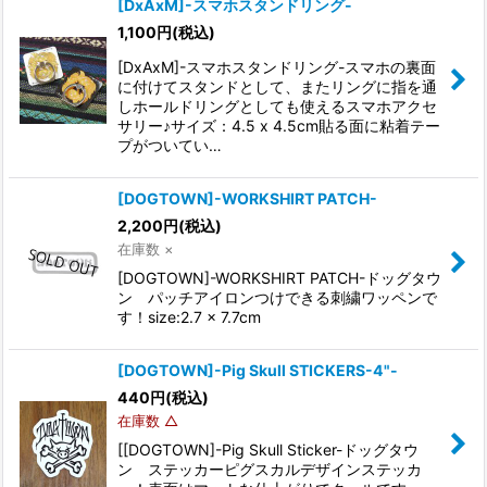
[DxAxM]-スマホスタンドリング-
1,100
円
(税込)
[DxAxM]-スマホスタンドリング-スマホの裏面
に付けてスタンドとして、またリングに指を通
しホールドリングとしても使えるスマホアクセ
サリー♪サイズ：4.5 x 4.5cm貼る面に粘着テー
プがついてい…
[DOGTOWN]-WORKSHIRT PATCH-
2,200
円
(税込)
在庫数 ×
[DOGTOWN]-WORKSHIRT PATCH-ドッグタウ
ン パッチアイロンつけできる刺繍ワッペンで
す！size:2.7 x 7.7cm
[DOGTOWN]-Pig Skull STICKERS-4"-
440
円
(税込)
在庫数 △
[[DOGTOWN]-Pig Skull Sticker-ドッグタウ
ン ステッカーピグスカルデザインステッカ