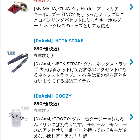
在庫数 △
[ANIMALIA]-ZINC Key-Holder- アニマリア
キーホルダー ZINCであしらったフラッグロゴ
とコインリングがセットになったキーホルダ
ー！ ネックレスのトップとしても使え…
[DxAxM]-NECK STRAP-
880
円
(税込)
在庫数 ◯
[DxAxM]-NECK STRAP- ダム ネックストラッ
プ 大人は首から下げてお洒落のアクセントにな
るネックストラップ。 小学生は家の鍵を落とさ
ないようにする必須アイテム…
[DxAxM]-COOZY-
880
円
(税込)
在庫数 ×
[DxAxM]-COOZY- ダム 缶クージー ※もちろ
んドリンクは別売りです。 缶ビール、缶ジュー
スのアクセサリー兼 ずっと持っていても手が冷
えない便利アイテム！！ 酔…