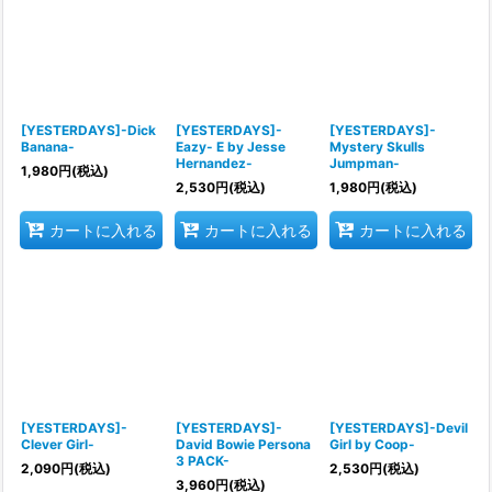
[YESTERDAYS]-Dick
[YESTERDAYS]-
[YESTERDAYS]-
Banana-
Eazy- E by Jesse
Mystery Skulls
Hernandez-
Jumpman-
1,980
円
(税込)
2,530
円
(税込)
1,980
円
(税込)
カートに入れる
カートに入れる
カートに入れる
[YESTERDAYS]-
[YESTERDAYS]-
[YESTERDAYS]-Devil
Clever Girl-
David Bowie Persona
Girl by Coop-
3 PACK-
2,090
円
(税込)
2,530
円
(税込)
3,960
円
(税込)