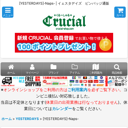
[YESTERDAYS]-Naps- | イェスタデイズ ピンバッジ通販
メニュー
カート
ホーム
マイページ
ブランド
アイテム
ご利用案内
商品検索
※
オンラインショップをご利用の方は
ご利用案内
を必ずご覧下さい。
コ
ンビニ後払い対応致しました。
当店は不定休となります(
休業日の出荷業務は行なっておりません
)。休
業日については
カレンダー
をご覧ください。
ホーム
>
YESTERDAYS
>
[YESTERDAYS]-Naps-