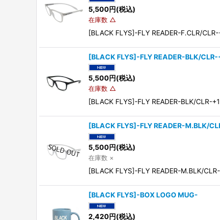
5,500
円
(税込)
在庫数 △
[BLACK FLYS]-FLY READER-F.
[BLACK FLYS]-FLY READER-BLK/CLR-
5,500
円
(税込)
在庫数 △
[BLACK FLYS]-FLY READER-BL
[BLACK FLYS]-FLY READER-M.BLK/CL
5,500
円
(税込)
在庫数 ×
[BLACK FLYS]-FLY READER-M.
[BLACK FLYS]-BOX LOGO MUG-
2,420
円
(税込)