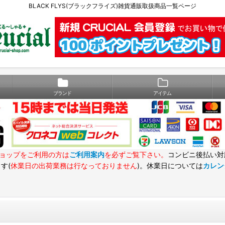
BLACK FLYS(ブラックフライズ)雑貨通販取扱商品一覧ページ
ブランド
アイテム
ョップをご利用の方は
ご利用案内
を必ずご覧下さい。
コンビニ後払い対
す(
休業日の出荷業務は行なっておりません
)。休業日については
カレン