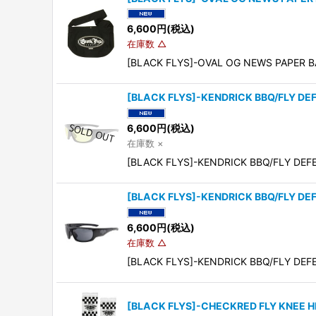
6,600
円
(税込)
在庫数 △
[BLACK FLYS]-OVAL OG NEWS 
[BLACK FLYS]-KENDRICK BBQ/FLY D
6,600
円
(税込)
在庫数 ×
[BLACK FLYS]-KENDRICK BBQ/F
[BLACK FLYS]-KENDRICK BBQ/FLY D
6,600
円
(税込)
在庫数 △
[BLACK FLYS]-KENDRICK BBQ/F
[BLACK FLYS]-CHECKRED FLY KNEE 