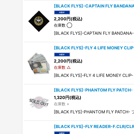
[BLACK FLYS]-CAPTAIN FLY BANDAN
2,200
円
(税込)
在庫数 ◯
[BLACK FLYS]-CAPTAIN FLY BAN
[BLACK FLYS]-FLY 4 LIFE MONEY CLIP
2,200
円
(税込)
在庫数 △
[BLACK FLYS]-FLY 4 LIFE MON
[BLACK FLYS]-PHANTOM FLY PATCH-
1,320
円
(税込)
在庫数 ×
[BLACK FLYS]-PHANTOM FLY P
[BLACK FLYS]-FLY READER-F.CLR/CLR