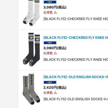
3,080
円
(税込)
在庫数 △
[BLACK FLYS]-CHECKRED FLY KN
[BLACK FLYS]-CHECKRED FLY KNEE 
3,080
円
(税込)
在庫数 △
[BLACK FLYS]-CHECKRED FLY KN
[BLACK FLYS]-OLD ENGLISH SOCKS-H
2,420
円
(税込)
在庫数 △
[BLACK FLYS]-OLD ENGLISH SOC