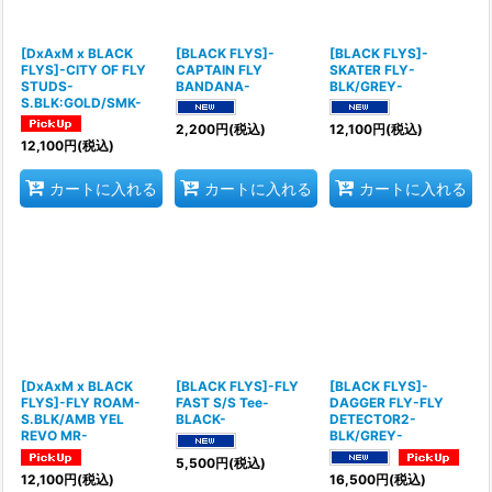
[DxAxM x BLACK
[BLACK FLYS]-
[BLACK FLYS]-
FLYS]-CITY OF FLY
CAPTAIN FLY
SKATER FLY-
STUDS-
BANDANA-
BLK/GREY-
S.BLK:GOLD/SMK-
2,200
円
(税込)
12,100
円
(税込)
12,100
円
(税込)
カートに入れる
カートに入れる
カートに入れる
[DxAxM x BLACK
[BLACK FLYS]-FLY
[BLACK FLYS]-
FLYS]-FLY ROAM-
FAST S/S Tee-
DAGGER FLY-FLY
S.BLK/AMB YEL
BLACK-
DETECTOR2-
REVO MR-
BLK/GREY-
5,500
円
(税込)
12,100
円
(税込)
16,500
円
(税込)