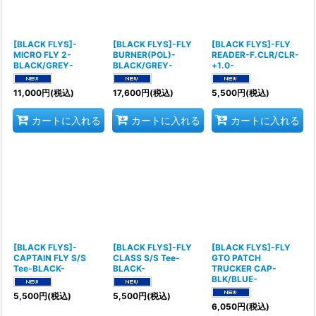
[BLACK FLYS]-
[BLACK FLYS]-FLY
[BLACK FLYS]-FLY
MICRO FLY 2-
BURNER(POL)-
READER-F.CLR/CLR-
BLACK/GREY-
BLACK/GREY-
+1.0-
11,000
円
(税込)
17,600
円
(税込)
5,500
円
(税込)
カートに入れる
カートに入れる
カートに入れる
[BLACK FLYS]-
[BLACK FLYS]-FLY
[BLACK FLYS]-FLY
CAPTAIN FLY S/S
CLASS S/S Tee-
GTO PATCH
Tee-BLACK-
BLACK-
TRUCKER CAP-
BLK/BLUE-
5,500
円
(税込)
5,500
円
(税込)
6,050
円
(税込)