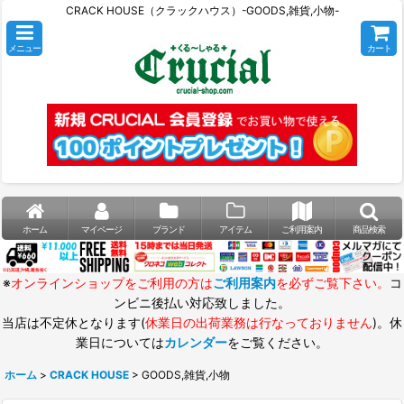
CRACK HOUSE（クラックハウス）-GOODS,雑貨,小物-
メニュー
カート
ホーム
マイページ
ブランド
アイテム
ご利用案内
商品検索
※
オンラインショップをご利用の方は
ご利用案内
を必ずご覧下さい。
コ
ンビニ後払い対応致しました。
当店は不定休となります(
休業日の出荷業務は行なっておりません
)。休
業日については
カレンダー
をご覧ください。
ホーム
>
CRACK HOUSE
>
GOODS,雑貨,小物