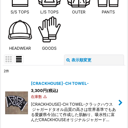
S/S TOPS
L/S TOPS
OUTER
PANTS
HEADWEAR
GOODS
表示順変更
閉じる
2
件
表示数
:
[CRACKHOUSE]-CH TOWEL-
3,300
円
(税込)
並び順
:
在庫数 △
[CRACKHOUSE]-CH TOWEL-クラックハウス
絞り込む
ジャガードタオル品質の高さは世界基準でもあ
る愛媛県今治にて作成した肌触り、吸水性に富
んだCRACKHOUSEオリジナルジャガード…