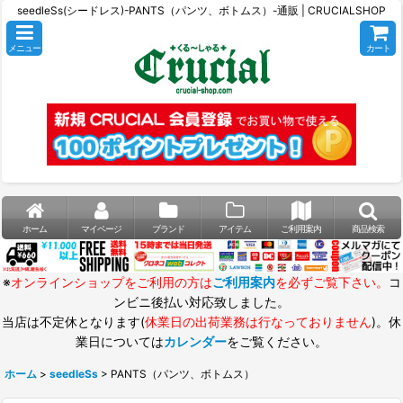
seedleSs(シードレス)-PANTS（パンツ、ボトムス）-通販 | CRUCIALSHOP
メニュー
カート
ホーム
マイページ
ブランド
アイテム
ご利用案内
商品検索
※
オンラインショップをご利用の方は
ご利用案内
を必ずご覧下さい。
コ
ンビニ後払い対応致しました。
当店は不定休となります(
休業日の出荷業務は行なっておりません
)。休
業日については
カレンダー
をご覧ください。
ホーム
>
seedleSs
>
PANTS（パンツ、ボトムス）