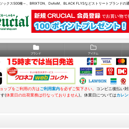
Eソックス500種～、BRIXTON、DxAxM、BLACK FLYSなどストリートブランド
ブランド
アイテム
ョップをご利用の方は
ご利用案内
を必ずご覧下さい。
コンビニ後払い対
す(
休業日の出荷業務は行なっておりません
)。休業日については
カレン