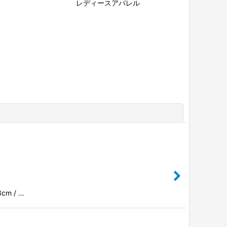
レディースアパレル
閉じる
cm / …