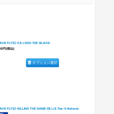
ACK FLYS]-CA LOGO TEE-BLACK-
80
円
(税込)
オプション選択
ACK FLYS]-KILLING THE GAME OE L/S Tee-V.Natural-