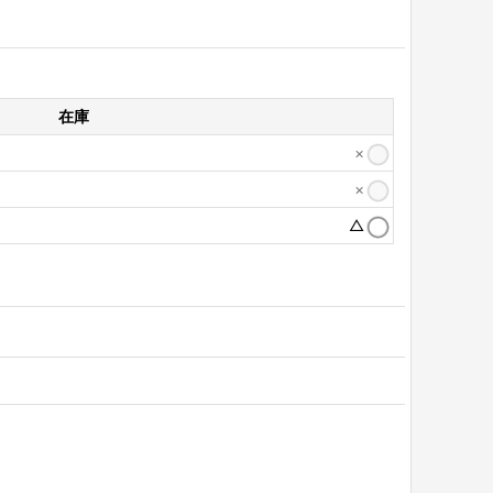
在庫
×
×
△