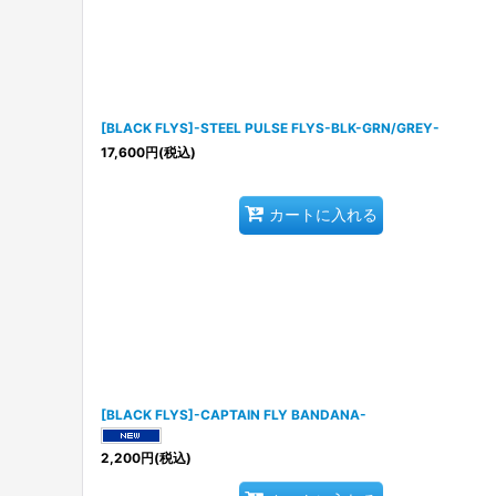
[BLACK FLYS]-STEEL PULSE FLYS-BLK-GRN/GREY-
17,600
円
(税込)
カートに入れる
[BLACK FLYS]-CAPTAIN FLY BANDANA-
2,200
円
(税込)