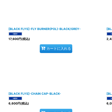
[BLACK FLYS]-FLY BURNER(POL)-BLACK/GREY-
[BL
17,600
円
(税込)
2,4
カートに入れる
[BLACK FLYS]-CHAIN CAP-BLACK-
[B
6,600
円
(税込)
6,0