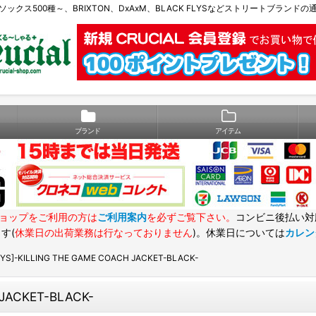
Eソックス500種～、BRIXTON、DxAxM、BLACK FLYSなどストリートブランド
ブランド
アイテム
ョップをご利用の方は
ご利用案内
を必ずご覧下さい。
コンビニ後払い対
す(
休業日の出荷業務は行なっておりません
)。休業日については
カレン
LYS]-KILLING THE GAME COACH JACKET-BLACK-
 JACKET-BLACK-