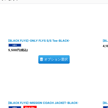
[BLACK FLYS]-ONLY FLYS S/S Tee-BLACK-
[BL
4,1
5,500
円
(税込)
オプション選択
[BLACK FLYS]-MISSION COACH JACKET-BLACK-
[BL