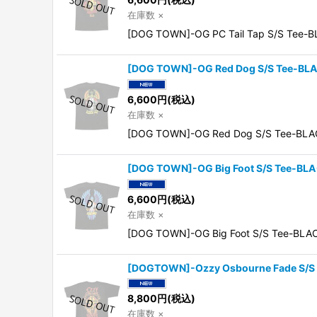
在庫数 ×
[DOG TOWN]-OG PC Tail Tap S/S Te
[DOG TOWN]-OG Red Dog S/S Tee-BL
6,600
円
(税込)
在庫数 ×
[DOG TOWN]-OG Red Dog S/S Tee-BL
[DOG TOWN]-OG Big Foot S/S Tee-BL
6,600
円
(税込)
在庫数 ×
[DOG TOWN]-OG Big Foot S/S Tee-B
[DOGTOWN]-Ozzy Osbourne Fade S/S
8,800
円
(税込)
在庫数 ×