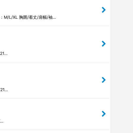
ズ：M/L/XL 胸囲/着丈/肩幅/袖…
/21…
/21…
/…