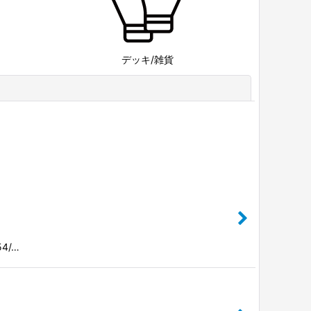
デッキ/雑貨
閉じる
54/…