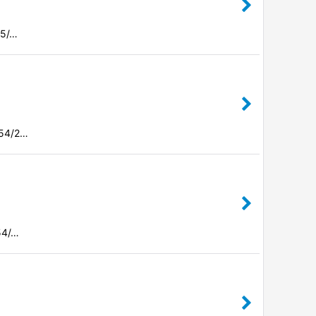
.5/…
54/2…
54/…