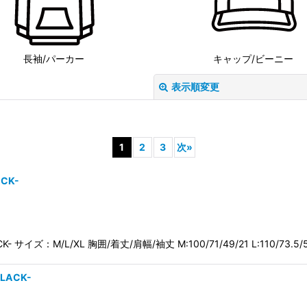
長袖/パーカー
キャップ/ビーニー
表示順変更
1
2
3
次
»
ACK-
絞り込む
LACK- サイズ：M/L/XL 胸囲/着丈/肩幅/袖丈 M:100/71/49/21 L:110/73.5/
BLACK-