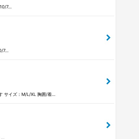
10/7…
0/7…
ます サイズ：M/L/XL 胸囲/着…
 …