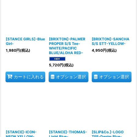
[STANCE GIRLS]-Blue
[BRIXTON]-PALMER
[BRIXTON]-SANCHA
Girl-
PROPER S/S Tee-
S/S STT-YELLOW-
WHITE/PACIFIC
1,980
円
(税込)
4,950
円
(税込)
BLUE/ALOHA RED-
5,720
円
(税込)
オプション選択
オプション選択
カートに入れる
[STANCE]-ICON-
[STANCE]-THOMAS-
[SLIP&Co.]-LOGO
NEON YELLOW-
Light Blue-
TEE-Denim Blue-