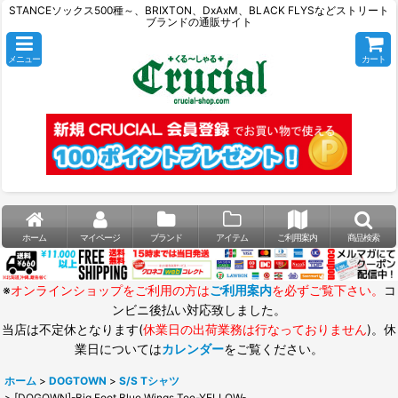
STANCEソックス500種～、BRIXTON、DxAxM、BLACK FLYSなどストリート
ブランドの通販サイト
メニュー
カート
ホーム
マイページ
ブランド
アイテム
ご利用案内
商品検索
※
オンラインショップをご利用の方は
ご利用案内
を必ずご覧下さい。
コ
ンビニ後払い対応致しました。
当店は不定休となります(
休業日の出荷業務は行なっておりません
)。休
業日については
カレンダー
をご覧ください。
ホーム
>
DOGTOWN
>
S/S Tシャツ
>
[DOGOWN]-Big Foot Blue Wings Tee-YELLOW-