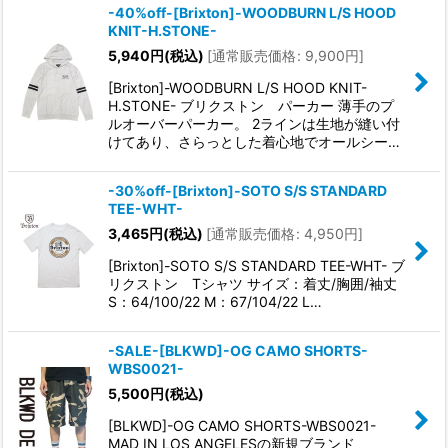
-40%off-[Brixton]-WOODBURN L/S HOOD
KNIT-H.STONE-
5,940
円
(税込)
[
通常販売価格
:
9,900
円
]
[Brixton]-WOODBURN L/S HOOD KNIT-
H.STONE- ブリクストン パーカー 薄手のプ
ルオーバーパーカー。 2ラインは生地が縫い付
けてあり、さらっとした着心地でオールシー…
-30%off-[Brixton]-SOTO S/S STANDARD
TEE-WHT-
3,465
円
(税込)
[
通常販売価格
:
4,950
円
]
[Brixton]-SOTO S/S STANDARD TEE-WHT- ブ
リクストン Tシャツ サイズ：着丈/胸囲/袖丈
S：64/100/22 M：67/104/22 L…
-SALE-[BLKWD]-OG CAMO SHORTS-
WBS0021-
5,500
円
(税込)
[BLKWD]-OG CAMO SHORTS-WBS0021-
MAD IN LOS ANGELESの新規ブランド