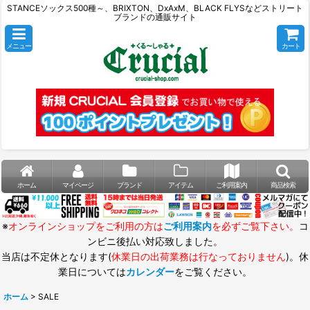
STANCEソックス500種～、BRIXTON、DxAxM、BLACK FLYSなどストリート
ブランドの通販サイト
メニュー
カート
ホーム
マイページ
ブランド
アイテム
ご利用案内
商品検索
※
オンラインショップをご利用の方は
ご利用案内
を必ずご覧下さい。
コ
ンビニ後払い対応致しました。
当店は不定休となります(
休業日の出荷業務は行なっておりません
)。休
業日については
カレンダー
をご覧ください。
ホーム
>
SALE