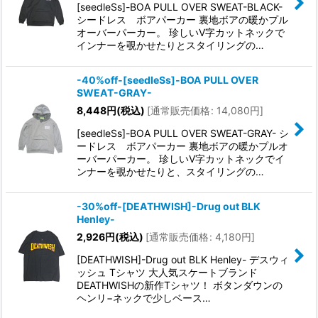
[seedleSs]-BOA PULL OVER SWEAT-BLACK-
シードレス ボアパーカー 裏地ボアの暖かプル
オーバーパーカー。 珍しいV字カットネックで
インナーを覗かせたりとスタイリングの…
-40%off-[seedleSs]-BOA PULL OVER
SWEAT-GRAY-
8,448
円
(税込)
[
通常販売価格
:
14,080
円
]
[seedleSs]-BOA PULL OVER SWEAT-GRAY- シ
ードレス ボアパーカー 裏地ボアの暖かプルオ
ーバーパーカー。 珍しいV字カットネックでイ
ンナーを覗かせたりと、スタイリングの…
-30%off-[DEATHWISH]-Drug out BLK
Henley-
2,926
円
(税込)
[
通常販売価格
:
4,180
円
]
[DEATHWISH]-Drug out BLK Henley- デスウィ
ッシュ Tシャツ 大人気スケートブランド
DEATHWISHの新作Tシャツ！ ボタンダウンの
ヘンリ−ネックで少しベース…