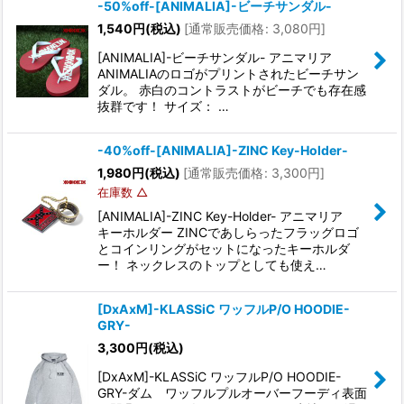
-50%off-[ANIMALIA]-ビーチサンダル-
1,540
円
(税込)
[
通常販売価格
:
3,080
円
]
[ANIMALIA]-ビーチサンダル- アニマリア
ANIMALIAのロゴがプリントされたビーチサン
ダル。 赤白のコントラストがビーチでも存在感
抜群です！ サイズ： …
-40%off-[ANIMALIA]-ZINC Key-Holder-
1,980
円
(税込)
[
通常販売価格
:
3,300
円
]
在庫数 △
[ANIMALIA]-ZINC Key-Holder- アニマリア
キーホルダー ZINCであしらったフラッグロゴ
とコインリングがセットになったキーホルダ
ー！ ネックレスのトップとしても使え…
[DxAxM]-KLASSiC ワッフルP/O HOODIE-
GRY-
3,300
円
(税込)
[DxAxM]-KLASSiC ワッフルP/O HOODIE-
GRY-ダム ワッフルプルオーバーフーディ表面