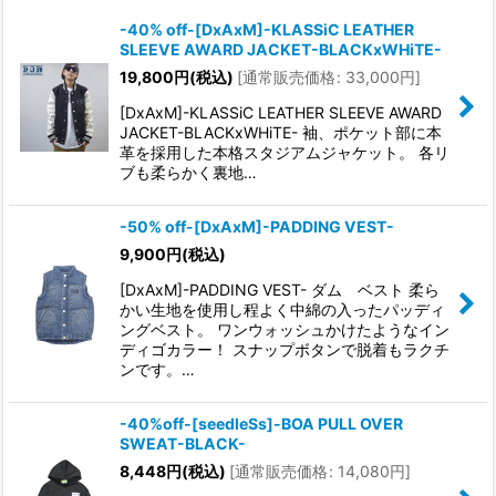
表示数
:
-40% off-[DxAxM]-KLASSiC LEATHER
SLEEVE AWARD JACKET-BLACKxWHiTE-
並び順
:
19,800
円
(税込)
[
通常販売価格
:
33,000
円
]
[DxAxM]-KLASSiC LEATHER SLEEVE AWARD
絞り込む
JACKET-BLACKxWHiTE- 袖、ポケット部に本
革を採用した本格スタジアムジャケット。 各リ
ブも柔らかく裏地…
-50% off-[DxAxM]-PADDING VEST-
9,900
円
(税込)
[DxAxM]-PADDING VEST- ダム ベスト 柔ら
かい生地を使用し程よく中綿の入ったパッディ
ングベスト。 ワンウォッシュかけたようなイン
ディゴカラー！ スナップボタンで脱着もラクチ
ンです。…
-40%off-[seedleSs]-BOA PULL OVER
SWEAT-BLACK-
8,448
円
(税込)
[
通常販売価格
:
14,080
円
]