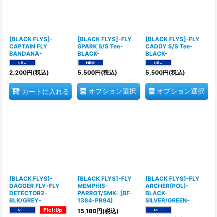
[BLACK FLYS]-
[BLACK FLYS]-FLY
[BLACK FLYS]-FLY
CAPTAIN FLY
SPARK S/S Tee-
CADDY S/S Tee-
BANDANA-
BLACK-
BLACK-
2,200
円
(税込)
5,500
円
(税込)
5,500
円
(税込)
オプション選択
オプション選択
カートに入れる
[BLACK FLYS]-
[BLACK FLYS]-FLY
[BLACK FLYS]-FLY
DAGGER FLY-FLY
MEMPHIS-
ARCHER(POL)-
DETECTOR2-
PARROT/SMK-
[
BF-
BLACK-
BLK/GREY-
1384-PR94
]
SILVER/GREEN-
15,180
円
(税込)