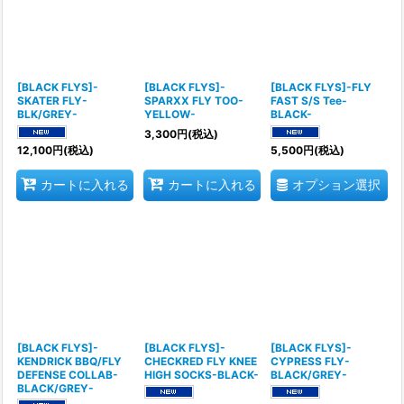
[BLACK FLYS]-
[BLACK FLYS]-
[BLACK FLYS]-FLY
SKATER FLY-
SPARXX FLY TOO-
FAST S/S Tee-
BLK/GREY-
YELLOW-
BLACK-
3,300
円
(税込)
12,100
円
(税込)
5,500
円
(税込)
オプション選択
カートに入れる
カートに入れる
[BLACK FLYS]-
[BLACK FLYS]-
[BLACK FLYS]-
KENDRICK BBQ/FLY
CHECKRED FLY KNEE
CYPRESS FLY-
DEFENSE COLLAB-
HIGH SOCKS-BLACK-
BLACK/GREY-
BLACK/GREY-