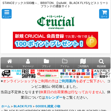
STANCEソックス500種～、BRIXTON、DxAxM、BLACK FLYSなどストリート
ブランドの通販サイト
メニュー
カート
ホーム
マイページ
ブランド
アイテム
ご利用案内
商品検索
※
オンラインショップをご利用の方は
ご利用案内
を必ずご覧下さい。
コ
ンビニ後払い対応致しました。
当店は不定休となります(
休業日の出荷業務は行なっておりません
)。休
業日については
カレンダー
をご覧ください。
ホーム
>
BLACK FLYS
>
GOODS,雑貨,小物
>
[BLACK FLYS]-KENDRICK BBQ/FLY DEFENSE COLLAB-BLACK/YELLOW-