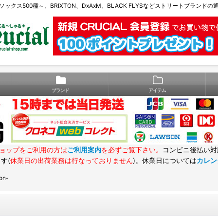
Eソックス500種～、BRIXTON、DxAxM、BLACK FLYSなどストリートブランド
ブランド
アイテム
ョップをご利用の方は
ご利用案内
を必ずご覧下さい。
コンビニ後払い対
す(
休業日の出荷業務は行なっておりません
)。休業日については
カレン
on-