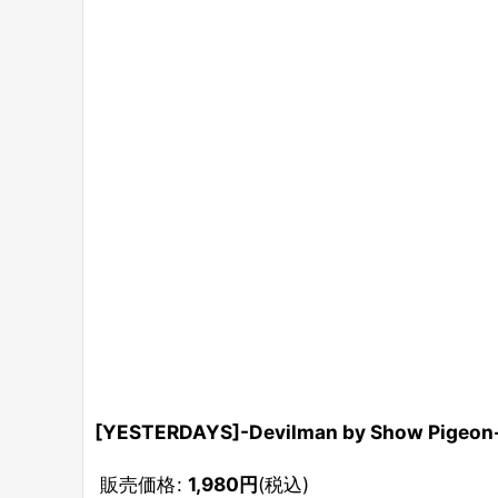
[YESTERDAYS]-Devilman by Show Pigeon
販売価格
:
1,980
円
(税込)