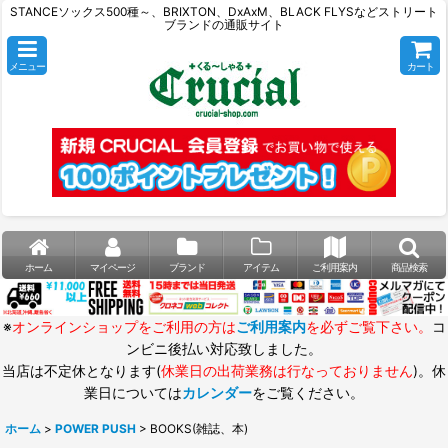
STANCEソックス500種～、BRIXTON、DxAxM、BLACK FLYSなどストリート
ブランドの通販サイト
メニュー
カート
ホーム
マイページ
ブランド
アイテム
ご利用案内
商品検索
※
オンラインショップをご利用の方は
ご利用案内
を必ずご覧下さい。
コ
ンビニ後払い対応致しました。
当店は不定休となります(
休業日の出荷業務は行なっておりません
)。休
業日については
カレンダー
をご覧ください。
ホーム
>
POWER PUSH
>
BOOKS(雑誌、本)