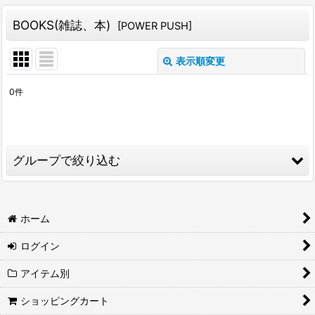
BOOKS(雑誌、本)
[
POWER PUSH
]
表示順変更
閉じる
0
件
表示数
:
並び順
:
グループで絞り込む
絞り込む
TANK TOP (タンクトップ)
ホーム
S/S T-SHIRT (半袖Tシャツ)
ログイン
L/S T-SHIRT(長袖Tシャツ)
アイテム別
S/S SHIRTS（半袖シャツ）
ショッピングカート