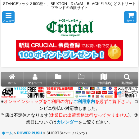
STANCEソックス500種～、BRIXTON、DxAxM、BLACK FLYSなどストリート
ブランドの通販サイト
メニュー
カート
ホーム
マイページ
ブランド
アイテム
ご利用案内
商品検索
※
オンラインショップをご利用の方は
ご利用案内
を必ずご覧下さい。
コ
ンビニ後払い対応致しました。
当店は不定休となります(
休業日の出荷業務は行なっておりません
)。休
業日については
カレンダー
をご覧ください。
ホーム
>
POWER PUSH
>
SHORTS(ハーフパンツ)