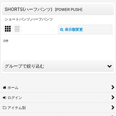
SHORTS(ハーフパンツ)
[
POWER PUSH
]
ショートパンツ,ハーフパンツ
表示順変更
閉じる
0
件
表示数
:
並び順
:
グループで絞り込む
絞り込む
TANK TOP (タンクトップ)
ホーム
S/S T-SHIRT (半袖Tシャツ)
ログイン
L/S T-SHIRT(長袖Tシャツ)
アイテム別
S/S SHIRTS（半袖シャツ）