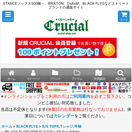
STANCEソックス500種～、BRIXTON、DxAxM、BLACK FLYSなどストリート
ブランドの通販サイト
メニュー
カート
ホーム
マイページ
ブランド
アイテム
ご利用案内
商品検索
※
オンラインショップをご利用の方は
ご利用案内
を必ずご覧下さい。
コ
ンビニ後払い対応致しました。
当店は不定休となります(
休業日の出荷業務は行なっておりません
)。休
業日については
カレンダー
をご覧ください。
ホーム
>
BLACK FLYS
>
S/S TOPS,Tシャツ,半袖
>
[BLACK FLYS]-OPIE FLY COLLAB Tee-NAVY-