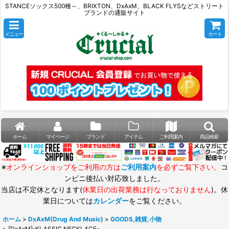
STANCEソックス500種～、BRIXTON、DxAxM、BLACK FLYSなどストリート
ブランドの通販サイト
メニュー
カート
ホーム
マイページ
ブランド
アイテム
ご利用案内
商品検索
※
オンラインショップをご利用の方は
ご利用案内
を必ずご覧下さい。
コ
ンビニ後払い対応致しました。
当店は不定休となります(
休業日の出荷業務は行なっておりません
)。休
業日については
カレンダー
をご覧ください。
ホーム
>
DxAxM(Drug And Music)
>
GOODS,雑貨,小物
>
[DxAxM]-KLASSIC NECKLACE-