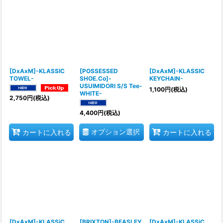
[DxAxM]-KLASSIC
[POSSESSED
[DxAxM]-KLASSIC
TOWEL-
SHOE.Co]-
KEYCHAIN-
USUIMIDORI S/S Tee-
1,100
円
(税込)
WHITE-
2,750
円
(税込)
4,400
円
(税込)
オプション選択
カートに入れる
カートに入れる
[DxAxM]-KLASSiC
[BRIXTON]-BEASLEY
[DxAxM]-KLASSiC