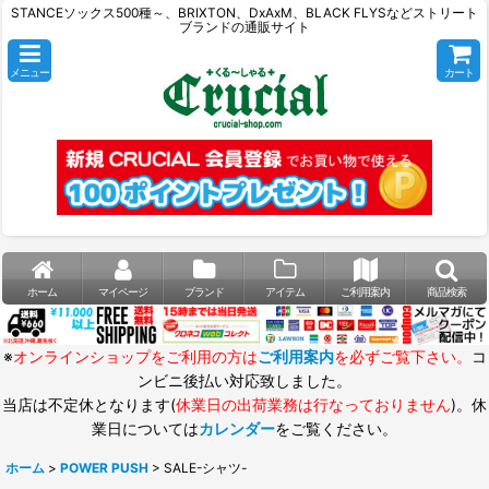
STANCEソックス500種～、BRIXTON、DxAxM、BLACK FLYSなどストリート
ブランドの通販サイト
メニュー
カート
ホーム
マイページ
ブランド
アイテム
ご利用案内
商品検索
※
オンラインショップをご利用の方は
ご利用案内
を必ずご覧下さい。
コ
ンビニ後払い対応致しました。
当店は不定休となります(
休業日の出荷業務は行なっておりません
)。休
業日については
カレンダー
をご覧ください。
ホーム
>
POWER PUSH
>
SALE-シャツ-