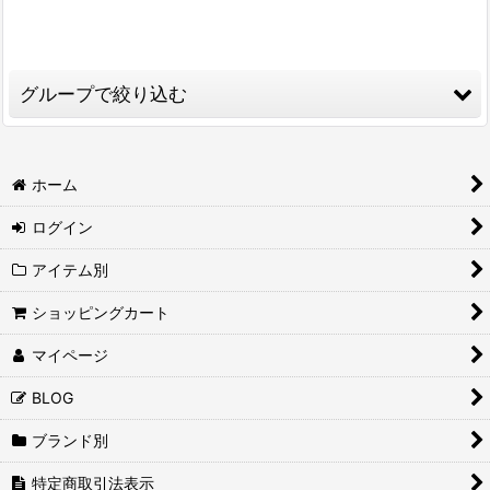
表示数
:
並び順
:
グループで絞り込む
絞り込む
TANK TOP (タンクトップ)
ホーム
S/S T-SHIRT (半袖Tシャツ)
ログイン
L/S T-SHIRT(長袖Tシャツ)
アイテム別
S/S SHIRTS（半袖シャツ）
ショッピングカート
L/S SHIRTS (長袖シャツ)
マイページ
SWEAT/FLEECE TOPS （トレーナー）
BLOG
ブランド別
HOODIES (フードパーカー)
特定商取引法表示
JACKETS (ジャケット)