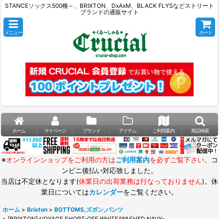
STANCEソックス500種～、BRIXTON、DxAxM、BLACK FLYSなどストリート
ブランドの通販サイト
メニュー
カート
ホーム
マイページ
ブランド
アイテム
ご利用案内
商品検索
※
オンラインショップをご利用の方は
ご利用案内
を必ずご覧下さい。
コ
ンビニ後払い対応致しました。
当店は不定休となります(
休業日の出荷業務は行なっておりません
)。休
業日については
カレンダー
をご覧ください。
ホーム
>
Brixton
>
BOTTOMS,ズボン,パンツ
>
[BRIXTON]-VOYAGE SHORT-OFF WHITE/WASHED NAVY-