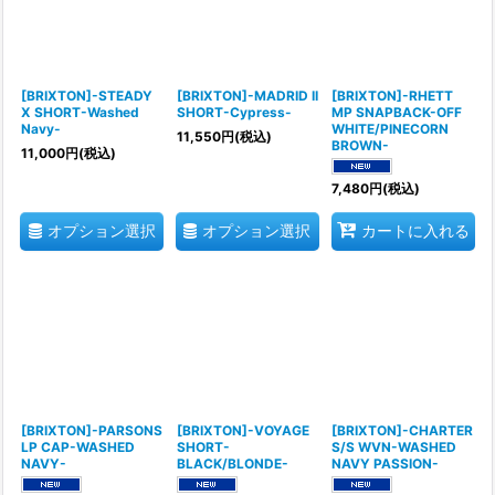
[BRIXTON]-STEADY
[BRIXTON]-MADRID II
[BRIXTON]-RHETT
X SHORT-Washed
SHORT-Cypress-
MP SNAPBACK-OFF
Navy-
WHITE/PINECORN
11,550
円
(税込)
BROWN-
11,000
円
(税込)
7,480
円
(税込)
オプション選択
オプション選択
カートに入れる
[BRIXTON]-PARSONS
[BRIXTON]-VOYAGE
[BRIXTON]-CHARTER
LP CAP-WASHED
SHORT-
S/S WVN-WASHED
NAVY-
BLACK/BLONDE-
NAVY PASSION-