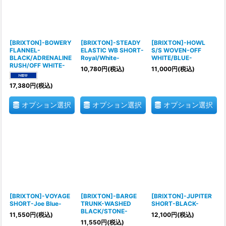
[BRIXTON]-BOWERY
[BRIXTON]-STEADY
[BRIXTON]-HOWL
FLANNEL-
ELASTIC WB SHORT-
S/S WOVEN-OFF
BLACK/ADRENALINE
Royal/White-
WHITE/BLUE-
RUSH/OFF WHITE-
10,780
円
(税込)
11,000
円
(税込)
17,380
円
(税込)
オプション選択
オプション選択
オプション選択
[BRIXTON]-VOYAGE
[BRIXTON]-BARGE
[BRIXTON]-JUPITER
SHORT-Joe Blue-
TRUNK-WASHED
SHORT-BLACK-
BLACK/STONE-
11,550
円
(税込)
12,100
円
(税込)
11,550
円
(税込)